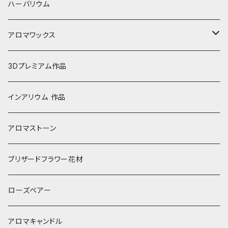
ハーバリウム
アロマワックス
アロマワックス サシェ
3Dプレミアム作品
アロマワックス カップ
インアリウム 作品
アロマストーン
ブリザードフラワー花材
ローズベアー
アロマキャンドル